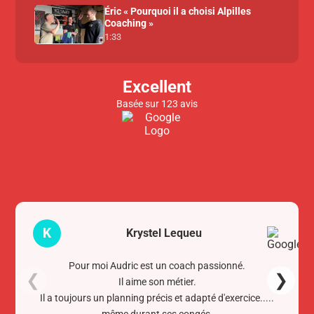
Éric « Pourquoi il a choisi Alpilles
Coaching »
1:33
Excellent
Basée sur 123 avis
K
Krystel Lequeu
Pour moi Audric est un coach passionné.
❮
❯
Il aime son métier.
Il a toujours un planning précis et adapté d'exercice.....