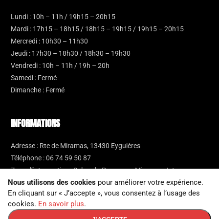
Lundi : 10h – 11h / 19h15 – 20h15
Mardi : 17h15 – 18h15 / 18h15 – 19h15 / 19h15 – 20h15
Mercredi : 10h30 – 11h30
Jeudi : 17h30 – 18h30 / 18h30 – 19h30
Vendredi : 10h – 11h / 19h – 20h
Samedi : Fermé
Dimanche : Fermé
INFORMATIONS
Adresse :
Rte de Miramas, 13430 Eyguières
Téléphone :
06 74 59 50 87
Zone d’intervention :
Salon-de-Provence
·
Miramas
·
Istres
·
Nous utilisons des cookies
pour améliorer votre expérience.
Lançon-Provence
·
Les Alpilles
En cliquant sur « J’accepte », vous consentez à l’usage des
Gestion des cookies
cookies.
En savoir plus
.
Mentions légales